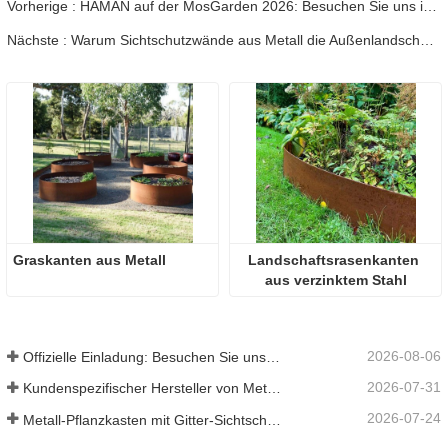
Vorherige : HAMAN auf der MosGarden 2026: Besuchen Sie uns in Halle 5.0, Stand E1037
Nächste : Warum Sichtschutzwände aus Metall die Außenlandschaftsgestaltung dominieren
Graskanten aus Metall
Landschaftsrasenkanten 
aus verzinktem Stahl
2026-08-06
Offizielle Einladung: Besuchen Sie uns auf der GLEE 2026 Gartenparty im britischen Stil
2026-07-31
Kundenspezifischer Hersteller von Metallpflanzkästen mit Gitter in China für Lösungen im Außenbereich zur Privatsphäre im Garten
2026-07-24
Metall-Pflanzkasten mit Gitter-Sichtschutz: Warum immer mehr globale Käufer chinesische OEM-Hersteller für Gartenprojekte im Freien wählen