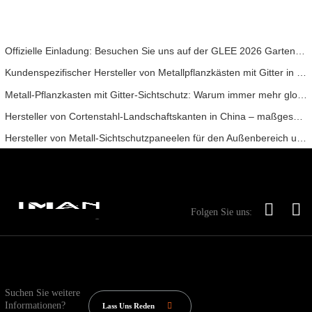
Offizielle Einladung: Besuchen Sie uns auf der GLEE 2026 Gartenparty im britischen Stil
Kundenspezifischer Hersteller von Metallpflanzkästen mit Gitter in China für Lösungen im Außenbereich zur Privatsphäre im Garten
Metall-Pflanzkasten mit Gitter-Sichtschutz: Warum immer mehr globale Käufer chinesische OEM-Hersteller für Gartenprojekte im Freien wählen
Hersteller von Cortenstahl-Landschaftskanten in China – maßgeschneiderte Verwitterungsstahl-Gartenkanten für globale Projekte
Hersteller von Metall-Sichtschutzpaneelen für den Außenbereich und dekorativen Sichtschutzzäunen in China | Maßgeschneiderte OEM-Lösungen für moderne Außenbereiche
Folgen Sie uns:
Suchen Sie weitere
Informationen?
Lass Uns Reden