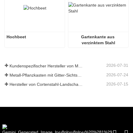
Hochbeet 
Gartenkante aus 
verzinktem Stahl
2026-07-31
Kundenspezifischer Hersteller von Metallpflanzkästen mit Gitter in China für Lösungen im Außenbereich zur Privatsphäre im Garten
2026-07-24
Metall-Pflanzkasten mit Gitter-Sichtschutz: Warum immer mehr globale Käufer chinesische OEM-Hersteller für Gartenprojekte im Freien wählen
2026-07-15
Hersteller von Cortenstahl-Landschaftskanten in China – maßgeschneiderte Verwitterungsstahl-Gartenkanten für globale Projekte