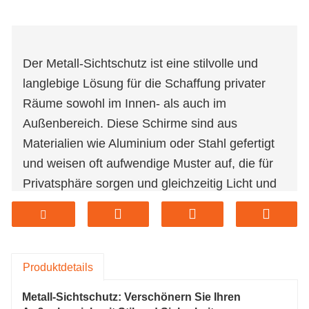
Der Metall-Sichtschutz ist eine stilvolle und
langlebige Lösung für die Schaffung privater
Räume sowohl im Innen- als auch im
Außenbereich. Diese Schirme sind aus
Materialien wie Aluminium oder Stahl gefertigt
und weisen oft aufwendige Muster auf, die für
Privatsphäre sorgen und gleichzeitig Licht und
Luft durchlassen. Ideal für Gärten, Terrassen,
Balkone oder als Raumteiler, Metall-Sichtschutz
blendet Funktionalität mit Ästhetik. Sie sind
wetterbeständig und erfordern nur minimale
Produktdetails
Wartung, was sie zu einer langlebigen Wahl
Metall-Sichtschutz: Verschönern Sie Ihren
macht, um die optische Attraktivität und