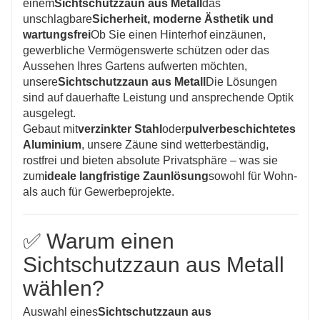
einem
Sichtschutzzaun aus Metall
das
werden. Von modernen, minimalistischen,
unschlagbare
Sicherheit, moderne Ästhetik und
wartungsfrei
Ob Sie einen Hinterhof einzäunen,
geradlinigen Designs bis hin zu traditionellen
gewerbliche Vermögenswerte schützen oder das
Stilen mit dekorativen Elementen ist für jeden
Aussehen Ihres Gartens aufwerten möchten,
Geschmack etwas dabei.
unsere
Sichtschutzzaun aus Metall
Die Lösungen
sind auf dauerhafte Leistung und ansprechende Optik
ausgelegt.
Gebaut mit
verzinkter Stahl
oder
pulverbeschichtetes
Aluminium
, unsere Zäune sind wetterbeständig,
rostfrei und bieten absolute Privatsphäre – was sie
zum
ideale langfristige Zaunlösung
sowohl für Wohn-
als auch für Gewerbeprojekte.
✅ Warum einen
Sichtschutzzaun aus Metall
wählen?
Auswahl eines
Sichtschutzzaun aus