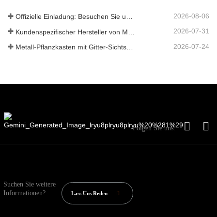
2026-08-06
Offizielle Einladung: Besuchen Sie uns auf der GLEE 2026 Gartenparty im britischen Stil
2026-07-31
Kundenspezifischer Hersteller von Metallpflanzkästen mit Gitter in China für Lösungen im Außenbereich zur Privatsphäre im Garten
2026-07-24
Metall-Pflanzkasten mit Gitter-Sichtschutz: Warum immer mehr globale Käufer chinesische OEM-Hersteller für Gartenprojekte im Freien wählen
Folgen Sie uns:
Suchen Sie weitere
Informationen?
Lass Uns Reden