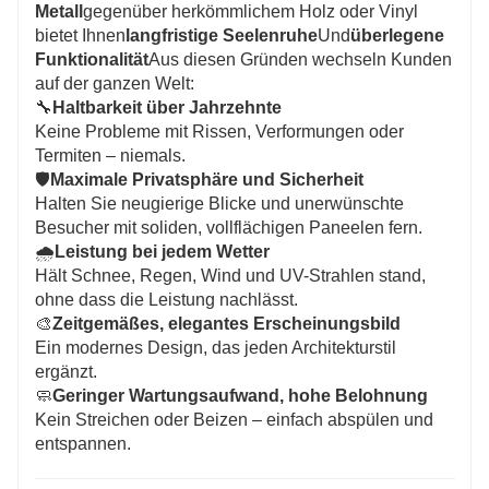
Metall
gegenüber herkömmlichem Holz oder Vinyl
bietet Ihnen
langfristige Seelenruhe
Und
überlegene
Funktionalität
Aus diesen Gründen wechseln Kunden
auf der ganzen Welt:
🔧
Haltbarkeit über Jahrzehnte
Keine Probleme mit Rissen, Verformungen oder
Termiten – niemals.
🛡️
Maximale Privatsphäre und Sicherheit
Halten Sie neugierige Blicke und unerwünschte
Besucher mit soliden, vollflächigen Paneelen fern.
🌧️
Leistung bei jedem Wetter
Hält Schnee, Regen, Wind und UV-Strahlen stand,
ohne dass die Leistung nachlässt.
🎨
Zeitgemäßes, elegantes Erscheinungsbild
Ein modernes Design, das jeden Architekturstil
ergänzt.
🧼
Geringer Wartungsaufwand, hohe Belohnung
Kein Streichen oder Beizen – einfach abspülen und
entspannen.