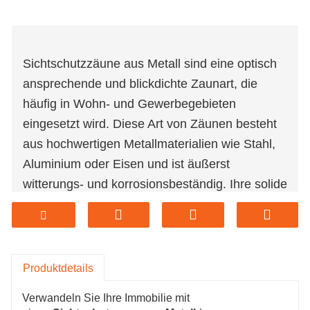
Sichtschutzzäune aus Metall sind eine optisch
ansprechende und blickdichte Zaunart, die
häufig in Wohn- und Gewerbegebieten
eingesetzt wird. Diese Art von Zäunen besteht
aus hochwertigen Metallmaterialien wie Stahl,
Aluminium oder Eisen und ist äußerst
witterungs- und korrosionsbeständig. Ihre solide
Konstruktion schützt nicht nur effektiv vor
Blicken und bietet Privatsphäre, sondern auch
ein hohes Maß an Sicherheit. Sichtschutzzäune
aus Metall sind in verschiedenen Designs
Produktdetails
erhältlich und können individuell an
Verwandeln Sie Ihre Immobilie mit
unterschiedliche Bedürfnisse angepasst