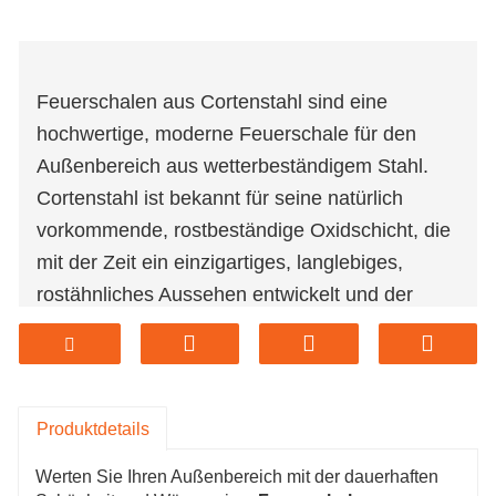
Feuerschalen aus Cortenstahl sind eine
hochwertige, moderne Feuerschale für den
Außenbereich aus wetterbeständigem Stahl.
Cortenstahl ist bekannt für seine natürlich
vorkommende, rostbeständige Oxidschicht, die
mit der Zeit ein einzigartiges, langlebiges,
rostähnliches Aussehen entwickelt und der
Feuerschale Schönheit und Langlebigkeit
verleiht. Feuerschalen sind so konzipiert, dass
sie in jede Außenumgebung passen, Wärme
und Atmosphäre verbreiten und gleichzeitig ein
Produktdetails
Blickfang sind. Ob beim Zusammensein mit
Werten Sie Ihren Außenbereich mit der dauerhaften
Familie und Freunden oder beim Entspannen