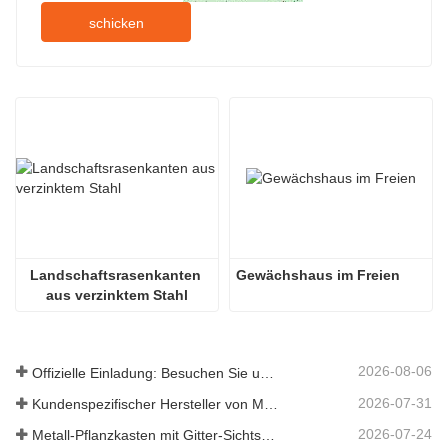
schicken
Landschaftsrasenkanten 
Gewächshaus im Freien
aus verzinktem Stahl
2026-08-06
Offizielle Einladung: Besuchen Sie uns auf der GLEE 2026 Gartenparty im britischen Stil
2026-07-31
Kundenspezifischer Hersteller von Metallpflanzkästen mit Gitter in China für Lösungen im Außenbereich zur Privatsphäre im Garten
2026-07-24
Metall-Pflanzkasten mit Gitter-Sichtschutz: Warum immer mehr globale Käufer chinesische OEM-Hersteller für Gartenprojekte im Freien wählen