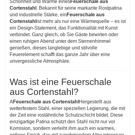
Schönheit und Wärme eines
Feuerschale aus
an einem ruhigen Abend – die Feuerschale aus
Cortenstahl
. Bekannt für seine markante Rostpatina
und industrielle Stärke, ein
Feuerschale aus
Cortenstahl verleiht Ihrem Außenbereich eine
Cortenstahl
ist mehr als nur eine Wärmequelle – es ist
besondere Note von Wärme.
ein Design-Statement, das Funktionalität mit Kunst
verbindet. Ganz gleich, ob Sie Gäste bewirten oder
einen ruhigen Abend unter dem Sternenhimmel
genießen, dieses langlebige und stilvolle
Feuerelement schafft das ganze Jahr über eine
unvergessliche Atmosphäre.
Was ist eine Feuerschale
aus Cortenstahl?
A
Feuerschale aus Cortenstahl
Hergestellt aus
wetterfestem Stahl, einer speziellen Legierung, die mit
der Zeit eine rostähnliche Schutzschicht bildet. Diese
einzigartige Patina schützt den Stahl nicht nur vor
Korrosion, sondern verleiht ihm auch ein warmes,
erdiges Finish, das mit zunehmendem Alter intensiver