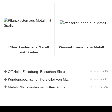
Pflanzkasten aus Metall 
Wasserbrunnen aus Metall
mit Spalier
2026-08-06
Offizielle Einladung: Besuchen Sie uns auf der GLEE 2026 Gartenparty im britischen Stil
2026-07-31
Kundenspezifischer Hersteller von Metallpflanzkästen mit Gitter in China für Lösungen im Außenbereich zur Privatsphäre im Garten
2026-07-24
Metall-Pflanzkasten mit Gitter-Sichtschutz: Warum immer mehr globale Käufer chinesische OEM-Hersteller für Gartenprojekte im Freien wählen