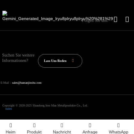
Folgen Sie uns:
Suchen Sie weitere
Informationen?
Lass Uns Reden
E-Mail：
sales@hamanjinshu.com
Copyright © 2020-2025 Shandong Iron Man Metallprodukte Co., Ltd.
Index
Heim
Produkt
Nachricht
Anfrage
WhatsApp