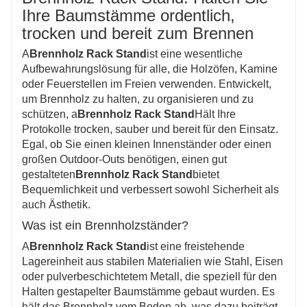
Ihre Baumstämme ordentlich,
trocken und bereit zum Brennen
A
Brennholz Rack Stand
ist eine wesentliche
Aufbewahrungslösung für alle, die Holzöfen, Kamine
oder Feuerstellen im Freien verwenden. Entwickelt,
um Brennholz zu halten, zu organisieren und zu
schützen, a
Brennholz Rack Stand
Hält Ihre
Protokolle trocken, sauber und bereit für den Einsatz.
Egal, ob Sie einen kleinen Innenständer oder einen
großen Outdoor-Outs benötigen, einen gut
gestalteten
Brennholz Rack Stand
bietet
Bequemlichkeit und verbessert sowohl Sicherheit als
auch Ästhetik.
Was ist ein Brennholzständer?
A
Brennholz Rack Stand
ist eine freistehende
Lagereinheit aus stabilen Materialien wie Stahl, Eisen
oder pulverbeschichtetem Metall, die speziell für den
Halten gestapelter Baumstämme gebaut wurden. Es
hält das Brennholz vom Boden ab, was dazu beiträgt,