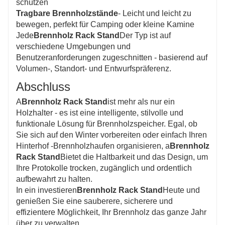
schützen
Tragbare Brennholzstände
- Leicht und leicht zu
bewegen, perfekt für Camping oder kleine Kamine
Jede
Brennholz Rack Stand
Der Typ ist auf
verschiedene Umgebungen und
Benutzeranforderungen zugeschnitten - basierend auf
Volumen-, Standort- und Entwurfspräferenz.
Abschluss
A
Brennholz Rack Stand
ist mehr als nur ein
Holzhalter - es ist eine intelligente, stilvolle und
funktionale Lösung für Brennholzspeicher. Egal, ob
Sie sich auf den Winter vorbereiten oder einfach Ihren
Hinterhof -Brennholzhaufen organisieren, a
Brennholz
Rack Stand
Bietet die Haltbarkeit und das Design, um
Ihre Protokolle trocken, zugänglich und ordentlich
aufbewahrt zu halten.
In ein investieren
Brennholz Rack Stand
Heute und
genießen Sie eine sauberere, sicherere und
effizientere Möglichkeit, Ihr Brennholz das ganze Jahr
über zu verwalten.