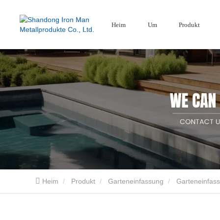
Heim
Um
Produkt
Gartenschirme
Holz-Kunststoff
Bildschirm aus Cortenstahl
Verbundzaun
Aluminium-Gartenschirme
Heim
Produkt
Garteneinfassung
Garteneinfass
Die Shandong Iron Man Metal Products Co., Ltd. ist ein professioneller Lieferant und He