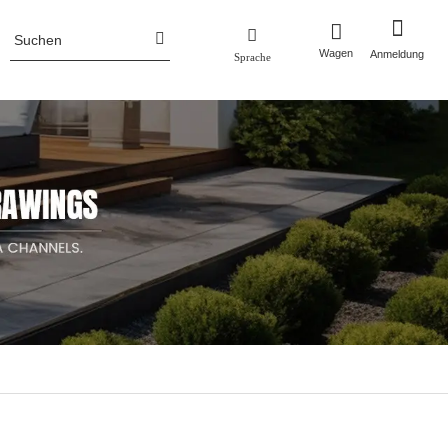
Wagen
Anmeldung
Sprache
Unternehmensprofil
Zaun
Pflanztöpfe
aun
Pflanztöpfe aus Aluminium
Unternehmens Nachrichten
un
Pflanzgefäße aus Cortenstahl
Pflanzkästen aus Metall mit Gitter/Sieb
Hochbeet aus Metall
Pflanztöpfe aus Edelstahl