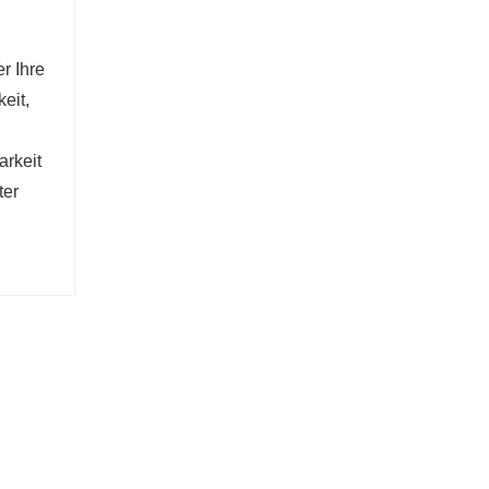
r Ihre
eit,
arkeit
ter