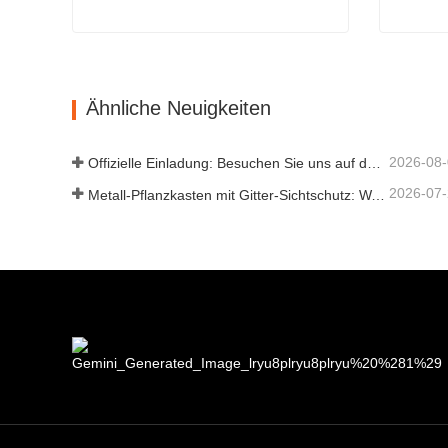
Pflanzkasten aus Metall mit Spalier
Holz-H
Kontaktieren Sie mich jetzt
Kont
Ähnliche Neuigkeiten
2026-08
Offizielle Einladung: Besuchen Sie uns auf der GLEE 2026 Gartenparty im britischen Stil
2026-07
Metall-Pflanzkasten mit Gitter-Sichtschutz: Warum immer mehr globale Käufer chinesische OEM-Hersteller für Gartenprojekte im Freien wählen