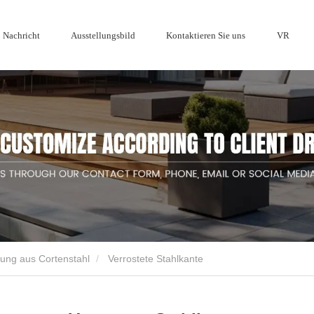
Nachricht
Ausstellungsbild
Kontaktieren Sie uns
VR
Ehre
-Serie
Sichtschutzzaun aus Holz
Metall-
Cortenstahlz
Branchennachrichten
Aluminiumza
ung aus Cortenstahl
Verrostete Stahlkante
rsteller von