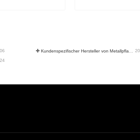
ochbeete
Lagerschuppen im Freien
aktieren Sie mich jetzt
Kontaktieren Sie mich je
-06
20
Kundenspezifischer Hersteller von Metallpflanzkästen mit Gitter in China für Lösungen im Außenbereich zur Privatsphäre im Garten
-24