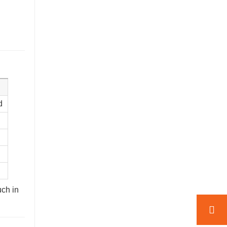
d
uch in