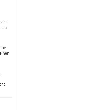
icht
n im
eine
 einen
n
cht