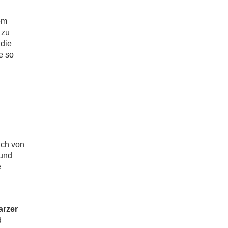
em
 zu
 die
e so
uch von
 und
e
rzer
d