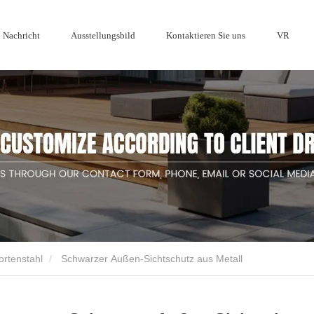
Nachricht
Ausstellungsbild
Kontaktieren Sie uns
VR
Ehre
-Serie
Sichtschutzzaun aus Holz
Metall-
Cortenstahlz
Branchennachrichten
Aluminiumza
ortenstahl
Schwarzer Außen-Sichtschutz aus Metall
rsteller von