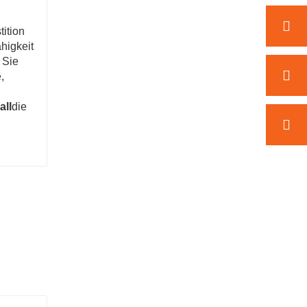
tition
higkeit
 Sie
,
all
die