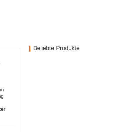
Beliebte Produkte
e
on
ng
zer