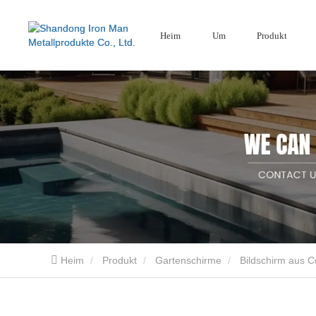
Heim
Um
Produkt
Gartenschirme
Holz-Kunststoff
Bildschirm aus Cortenstahl
Verbundzaun
Aluminium-Gartenschirme
Heim
Produkt
Gartenschirme
Bildschirm aus C
Die Shandong Iron Man Metal Products Co., Ltd. ist ein professioneller Lieferant und He