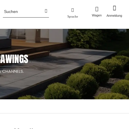
Wagen
Anmeldung
Sprache
Unternehmensprofil
Zaun
Pflanztöpfe
aun
Pflanztöpfe aus Aluminium
Unternehmens Nachrichten
un
Pflanzgefäße aus Cortenstahl
Pflanzkästen aus Metall mit Gitter/Sieb
Hochbeet aus Metall
Pflanztöpfe aus Edelstahl