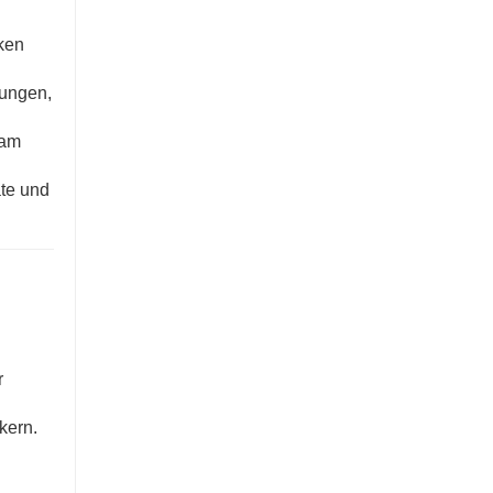
ken
ungen,
 am
ate und
r
kern.