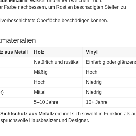
us Metall
mit Wasser und einem weichen Tuch.
der Farbe nachbessern, um Rost an beschädigten Stellen zu
lverbeschichtete Oberfläche beschädigen können.
materialien
z aus Metall
Holz
Vinyl
Natürlich und rustikal
Einfarbig oder glänzen
Mäßig
Hoch
Hoch
Niedrig
r)
Mittel
Niedrig
5–10 Jahre
10+ Jahre
Sichtschutz aus Metall
Zeichnet sich sowohl in Funktion als a
anspruchsvolle Hausbesitzer und Designer.