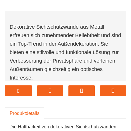
Dekorative Sichtschutzwände aus Metall
erfreuen sich zunehmender Beliebtheit und sind
ein Top-Trend in der Außendekoration. Sie
bieten eine stilvolle und funktionale Lösung zur
Verbesserung der Privatsphäre und verleihen
Außenräumen gleichzeitig ein optisches
Interesse.
Dekorative Sichtschutzwände aus Metall gibt es
in einer Vielzahl von Designs, von komplizierten
geometrischen Mustern bis hin zu von der
Natur inspirierten Motiven, und bieten
Produktdetails
Hausbesitzern endlose Möglichkeiten, ihre
Die Haltbarkeit von dekorativen Sichtschutzwänden
ästhetischen Vorlieben im Außenbereich