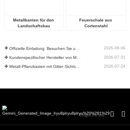
Metallkanten für den 
Feuerschale aus 
Landschaftsbau
Cortenstahl
2026-08-06
Offizielle Einladung: Besuchen Sie uns auf der GLEE 2026 Gartenparty im britischen Stil
2026-07-31
Kundenspezifischer Hersteller von Metallpflanzkästen mit Gitter in China für Lösungen im Außenbereich zur Privatsphäre im Garten
2026-07-24
Metall-Pflanzkasten mit Gitter-Sichtschutz: Warum immer mehr globale Käufer chinesische OEM-Hersteller für Gartenprojekte im Freien wählen
Folgen Sie uns: