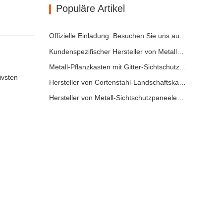
Populäre Artikel
Hochbeet aus Metall
Pflanztöpfe aus Edelstahl
Offizielle Einladung: Besuchen Sie uns auf der GLEE 2026 Gartenparty im britischen Stil
Kundenspezifischer Hersteller von Metallpflanzkästen mit Gitter in China für Lösungen im Außenbereich zur Privatsphäre im Garten
Metall-Pflanzkasten mit Gitter-Sichtschutz: Warum immer mehr globale Käufer chinesische OEM-Hersteller für Gartenprojekte im Freien wählen
ivsten
Hersteller von Cortenstahl-Landschaftskanten in China – maßgeschneiderte Verwitterungsstahl-Gartenkanten für globale Projekte
Hersteller von Metall-Sichtschutzpaneelen für den Außenbereich und dekorativen Sichtschutzzäunen in China | Maßgeschneiderte OEM-Lösungen für moderne Außenbereiche