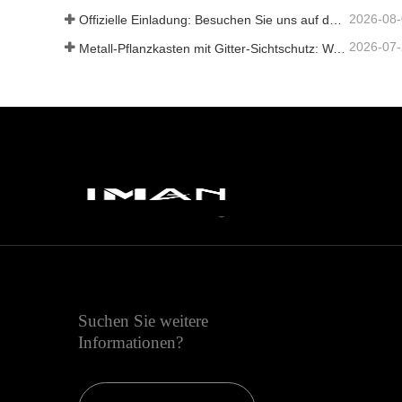
2026-08
Offizielle Einladung: Besuchen Sie uns auf der GLEE 2026 Gartenparty im britischen Stil
2026-07
Metall-Pflanzkasten mit Gitter-Sichtschutz: Warum immer mehr globale Käufer chinesische OEM-Hersteller für Gartenprojekte im Freien wählen
Suchen Sie weitere
Informationen?