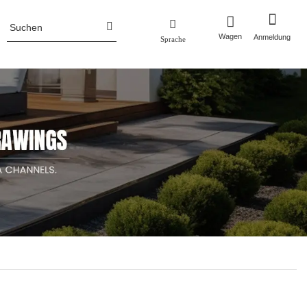
Wagen
Anmeldung
Sprache
Unternehmensprofil
Zaun
Pflanztöpfe
Unternehmens Nachrichten
aun
Pflanztöpfe aus Aluminium
un
Pflanzgefäße aus Cortenstahl
Pflanzkästen aus Metall mit Gitter/Sieb