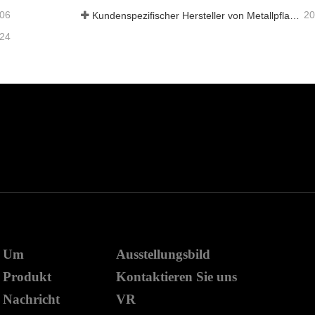
-06
20
Kundenspezifischer Hersteller von Metallpflanzkästen mit Gitter in China für Lösungen im Außenbereich zur Privatsphäre im Garten
-24
Um
Ausstellungsbild
Produkt
Kontaktieren Sie uns
Nachricht
VR