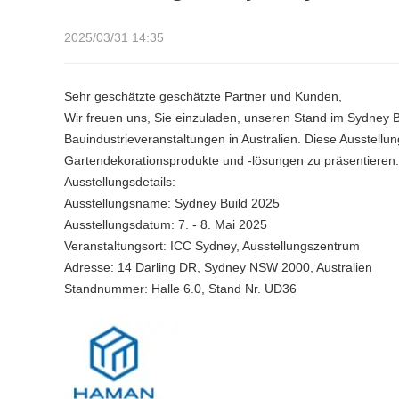
Gartenprodukten aus China mit Sitz in der Stadt LiaoCheng, China. Als führender Herst
und anderen relevanten Metallprodukten in der Branche...
2025/03/31 14:35
Sehr geschätzte geschätzte Partner und Kunden,
Wir freuen uns, Sie einzuladen, unseren Stand im Sydney
Die Shandong Iron Man Metal Products Co., Ltd. ist ein professioneller Lieferant und He
Bauindustrieveranstaltungen in Australien. Diese Ausstellun
Gartenprodukten aus China mit Sitz in der Stadt LiaoCheng, China. Als führender Herst
Gartendekorationsprodukte und -lösungen zu präsentieren.
und anderen relevanten Metallprodukten in der Branche...
Ausstellungsdetails:
Ausstellungsname: Sydney Build 2025
Ausstellungsdatum: 7. - 8. Mai 2025
Veranstaltungsort: ICC Sydney, Ausstellungszentrum
Adresse: 14 Darling DR, Sydney NSW 2000, Australien
Standnummer: Halle 6.0, Stand Nr. UD36