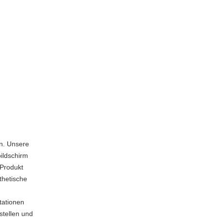
en. Unsere
ildschirm
Produkt
thetische
tationen
stellen und