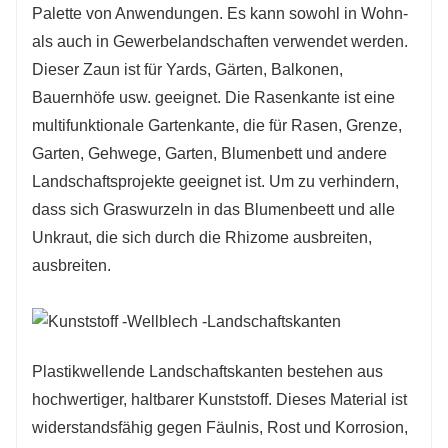
Palette von Anwendungen. Es kann sowohl in Wohn-
aufrechterhalten wird, wodurch die
als auch in Gewerbelandschaften verwendet werden.
Austauschfrequenz und das Sparen von Zeit
Dieser Zaun ist für Yards, Gärten, Balkonen,
und Geld verringert werden. Die Installation ist
Bauernhöfe usw. geeignet. Die Rasenkante ist eine
aufgrund ihres leichten und flexiblen Designs
multifunktionale Gartenkante, die für Rasen, Grenze,
mühelos, sodass die Handhabung und das
Garten, Gehwege, Garten, Blumenbett und andere
schnelle Setup auch für diejenigen mit
Landschaftsprojekte geeignet ist. Um zu verhindern,
grundlegenden DIY -Fähigkeiten und die
dass sich Graswurzeln in das Blumenbeett und alle
Kosten für die Arbeitskosten gesenkt werden
Unkraut, die sich durch die Rhizome ausbreiten,
können. Darüber hinaus ist es vielseitig im
ausbreiten.
Design, in verschiedenen Farben und Stilen
erhältlich, um zu jedem Landschaftsthema
zugeschnitten zu sein, und kann leicht
zugeschnitten und für maßgeschneiderte Looks
Plastikwellende Landschaftskanten bestehen aus
umgingen Kurven und unregelmäßige Bereiche
hochwertiger, haltbarer Kunststoff. Dieses Material ist
geformt werden. Alles in allem ist es eine
widerstandsfähig gegen Fäulnis, Rost und Korrosion,