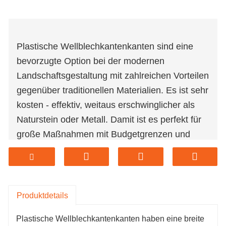
Plastische Wellblechkantenkanten sind eine
bevorzugte Option bei der modernen
Landschaftsgestaltung mit zahlreichen Vorteilen
gegenüber traditionellen Materialien. Es ist sehr
kosten - effektiv, weitaus erschwinglicher als
Naturstein oder Metall. Damit ist es perfekt für
große Maßnahmen mit Budgetgrenzen und
ermöglicht professionell - aussehende Designs
ohne hohe Kosten. Seine Haltbarkeit ist
bemerkenswert, aus hochwertigem Kunststoff
hergestellt. Es widersetzt sich mit Fäulnis, Rost
Produktdetails
und Korrosion, wobei die Form und Integrität
Plastische Wellblechkantenkanten haben eine breite
bei verschiedenen Wetterbedingungen