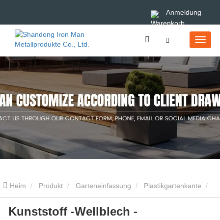
Anmeldung
Heim
Produkt
Garteneinfassung
Plastikgartenkante
Kunststoff -Wellblech -
Kunststoff -Wellblech -Landschaftskanten