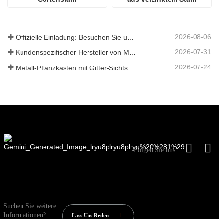
2026-08-06
Offizielle Einladung: Besuchen Sie uns auf der GLEE 2026 Gartenparty im britischen Stil
2026-07-31
Kundenspezifischer Hersteller von Metallpflanzkästen mit Gitter in China für Lösungen im Außenbereich zur Privatsphäre im Garten
2026-07-24
Metall-Pflanzkasten mit Gitter-Sichtschutz: Warum immer mehr globale Käufer chinesische OEM-Hersteller für Gartenprojekte im Freien wählen
Folgen Sie uns:
Suchen Sie weitere
Informationen?
Lass Uns Reden