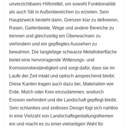
unverzichtbares Hilfsmittel, um sowohl Funktionalität
traditionell. Das schwarze Finish fügt sich
als auch Stil in Außenbereichen zu erzielen. Sein
nahtlos in die natürliche Umgebung ein und
Hauptzweck besteht darin, Grenzen klar zu definieren,
verleiht ihm gleichzeitig einen Hauch von
Rasen, Gartenbeete, Wege und andere Bereiche zu
Raffinesse. Es hilft auch dabei, Bodenerosion
trennen und gleichzeitig ein Überwachsen zu
zu kontrollieren, Mulch oder Kies
verhindern und ein gepflegtes Aussehen zu
zurückzuhalten und unterstützt die Schaffung
bewahren. Die langlebige schwarze Metalloberfläche
von Hochbeeten oder abgestuften
bietet eine hervorragende Witterungs- und
Landschaften. Die langlebigen und
Korrosionsbeständigkeit und sorgt dafür, dass sie im
wetterbeständigen schwarzen Metallkanten
Laufe der Zeit intakt und optisch ansprechend bleibt.
sind eine langlebige und kostengünstige Wahl
Diese Kanten tragen auch dazu bei, Materialien wie
für die Aufrechterhaltung ordentlicher, optisch
Erde, Mulch oder Kies einzudämmen, wodurch
ansprechender und gut strukturierter
Erosion verhindert und die Landschaft gepflegt bleibt.
Außenumgebungen sowohl bei Wohn- als auch
Sein schlankes und zeitloses Design fügt sich nahtlos
bei Gewerbeprojekten.
in eine Vielzahl von Landschaftsgestaltungsthemen
ein und macht es zu einer vielseitigen Wahl für