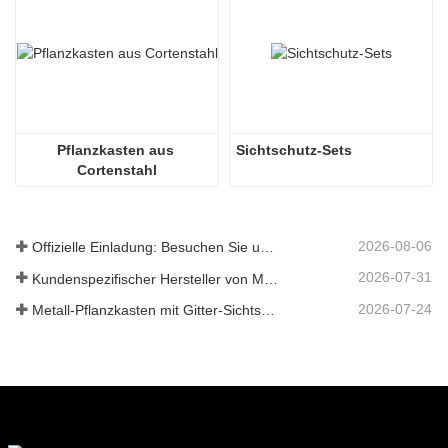
Pflanzkasten aus 
Sichtschutz-Sets
Cortenstahl
2026-08-06
Offizielle Einladung: Besuchen Sie uns auf der GLEE 2026 Gartenparty im britischen Stil
2026-07-31
Kundenspezifischer Hersteller von Metallpflanzkästen mit Gitter in China für Lösungen im Außenbereich zur Privatsphäre im Garten
2026-07-24
Metall-Pflanzkasten mit Gitter-Sichtschutz: Warum immer mehr globale Käufer chinesische OEM-Hersteller für Gartenprojekte im Freien wählen