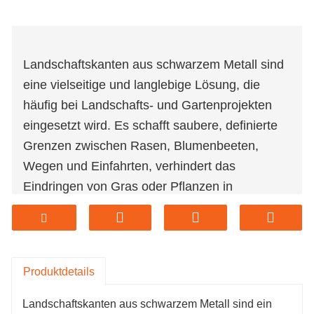
Landschaftskanten aus schwarzem Metall sind
eine vielseitige und langlebige Lösung, die
häufig bei Landschafts- und Gartenprojekten
eingesetzt wird. Es schafft saubere, definierte
Grenzen zwischen Rasen, Blumenbeeten,
Wegen und Einfahrten, verhindert das
Eindringen von Gras oder Pflanzen in
unerwünschte Bereiche und sorgt für ein
ordentliches, organisiertes Erscheinungsbild.
Über seine Funktionalität hinaus steigert das
schlanke und minimalistische Design die
Produktdetails
Ästhetik von Außenbereichen und ergänzt
Landschaftskanten aus schwarzem Metall sind ein
verschiedene Landschaftsstile von modern bis