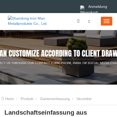
Anmeldung
Heim
Produkt
Garteneinfassung
Verzinkte
Landschaftseinfassung aus
Garteneinfassung
Landschaftseinfassung aus schwarzem Metall