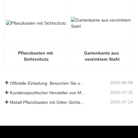
Pflanzkasten mit 
Gartenkante aus 
Sichtschutz
verzinktem Stahl
2026-08-06
Offizielle Einladung: Besuchen Sie uns auf der GLEE 2026 Gartenparty im britischen Stil
2026-07-31
Kundenspezifischer Hersteller von Metallpflanzkästen mit Gitter in China für Lösungen im Außenbereich zur Privatsphäre im Garten
2026-07-24
Metall-Pflanzkasten mit Gitter-Sichtschutz: Warum immer mehr globale Käufer chinesische OEM-Hersteller für Gartenprojekte im Freien wählen