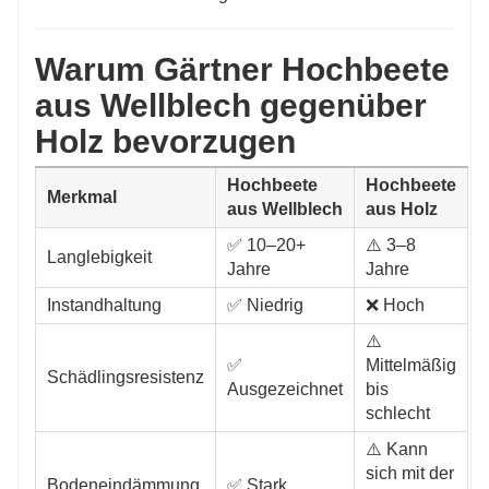
Warum Gärtner Hochbeete
aus Wellblech gegenüber
Holz bevorzugen
Hochbeete
Hochbeete
Merkmal
aus Wellblech
aus Holz
✅ 10–20+
⚠️ 3–8
Langlebigkeit
Jahre
Jahre
Instandhaltung
✅ Niedrig
❌ Hoch
⚠️
✅
Mittelmäßig
Schädlingsresistenz
Ausgezeichnet
bis
schlecht
⚠️ Kann
sich mit der
Bodeneindämmung
✅ Stark