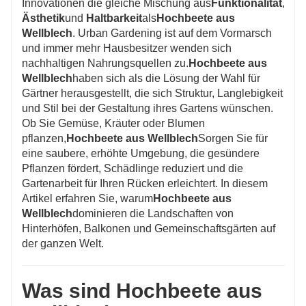
Innovationen die gleiche Mischung aus
Funktionalität
,
Umgebungen. Sie bieten ein ideales Umfeld für
Ästhetik
und
Haltbarkeit
als
Hochbeete aus
Wellblech
. Urban Gardening ist auf dem Vormarsch
Gemüse, Kräuter und Blumen. Werten Sie Ihr
und immer mehr Hausbesitzer wenden sich
Gartenerlebnis mit unseren Hochbeeten aus
nachhaltigen Nahrungsquellen zu.
Hochbeete aus
Wellblech auf.
Wellblech
haben sich als die Lösung der Wahl für
Gärtner herausgestellt, die sich Struktur, Langlebigkeit
und Stil bei der Gestaltung ihres Gartens wünschen.
Ob Sie Gemüse, Kräuter oder Blumen
pflanzen,
Hochbeete aus Wellblech
Sorgen Sie für
eine saubere, erhöhte Umgebung, die gesündere
Pflanzen fördert, Schädlinge reduziert und die
Gartenarbeit für Ihren Rücken erleichtert. In diesem
Artikel erfahren Sie, warum
Hochbeete aus
Wellblech
dominieren die Landschaften von
Hinterhöfen, Balkonen und Gemeinschaftsgärten auf
der ganzen Welt.
Was sind Hochbeete aus