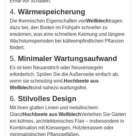
Ernte vor Schäden.
4.
Wärmespeicherung
Die thermischen Eigenschaften von
Wellblech
tragen
dazu bei, den Boden im Frühjahr schneller zu
erwärmen, was eine schnellere Keimung und längere
Wachstumsperioden bei kälteempfindlichen Pflanzen
fördert.
5.
Minimaler Wartungsaufwand
Es ist kein Neuanstrich oder Neuversiegeln
erforderlich. Spülen Sie die Außenseite einfach ab,
wenn sie schmutzig wird.
Hochbeete aus
Wellblech
sind nahezu wartungsfrei.
6.
Stilvolles Design
Mit ihren glatten Linien und metallischem
Glanz
Hochbeete aus Wellblech
Verleihen Sie Gärten
ein kühnes, architektonisches Flair – insbesondere in
Kombination mit Kieswegen, Holzterrassen oder
minimalistischen Pflanzgefäßen.