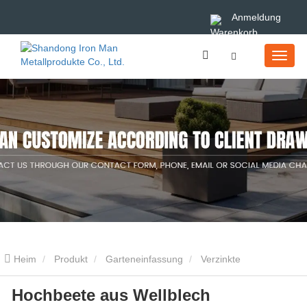
Anmeldung
Heim
Produkt
Garteneinfassung
Verzinkte
Hochbeete aus Wellblech
Garteneinfassung
Hochbeete aus Wellblech