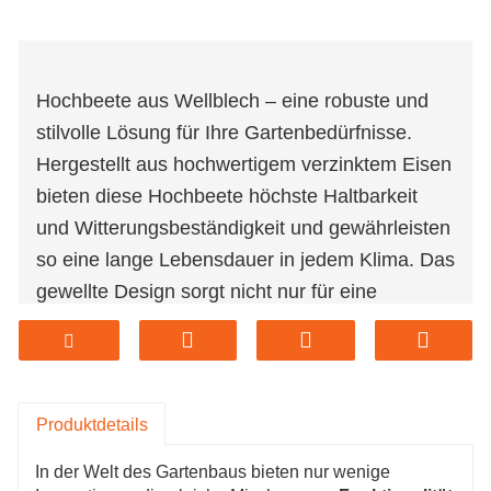
Hochbeete aus Wellblech – eine robuste und
stilvolle Lösung für Ihre Gartenbedürfnisse.
Hergestellt aus hochwertigem verzinktem Eisen
bieten diese Hochbeete höchste Haltbarkeit
und Witterungsbeständigkeit und gewährleisten
so eine lange Lebensdauer in jedem Klima. Das
gewellte Design sorgt nicht nur für eine
ansprechende Optik, sondern erhöht auch die
strukturelle Festigkeit und sorgt für eine
bessere Bodenhaftung und ein besseres
Pflanzenwachstum. Diese Hochbeete sind
Produktdetails
einfach aufzubauen und zu pflegen und eignen
In der Welt des Gartenbaus bieten nur wenige
sich perfekt für städtische und ländliche